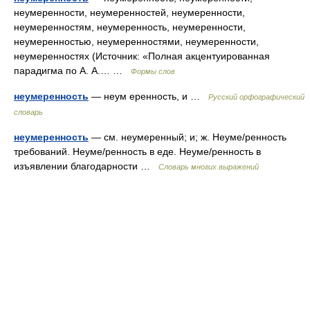
неумеренности, неумеренностей, неумеренности,
неумеренностям, неумеренность, неумеренности,
неумеренностью, неумеренностями, неумеренности,
неумеренностях (Источник: «Полная акцентуированная
парадигма по А. А.… …
Формы слов
неумеренность
— неум еренность, и …
Русский орфографический
словарь
неумеренность
— см. неумеренный; и; ж. Неуме/ренность
требований. Неуме/ренность в еде. Неуме/ренность в
изъявлении благодарности …
Словарь многих выражений