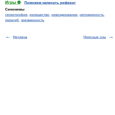
Игры ⚽
Поможем написать реферат
Синонимы
:
гипертрофия
,
излишество
,
невоздержание
,
непомерность
,
перегиб
,
чрезмерность
Неудача
Неясные сны